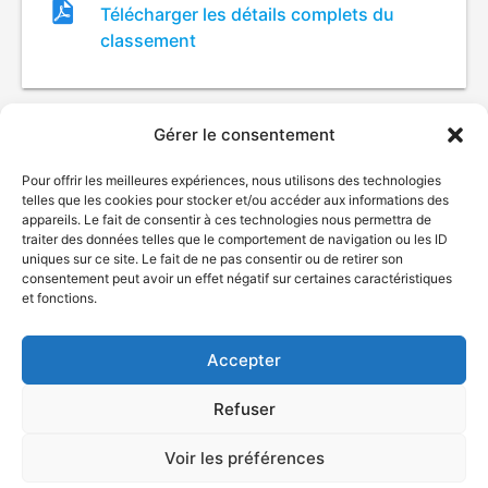
Fichier
Télécharger les détails complets du
de
classement
classement
Gérer le consentement
Pour offrir les meilleures expériences, nous utilisons des technologies
telles que les cookies pour stocker et/ou accéder aux informations des
appareils. Le fait de consentir à ces technologies nous permettra de
traiter des données telles que le comportement de navigation ou les ID
uniques sur ce site. Le fait de ne pas consentir ou de retirer son
consentement peut avoir un effet négatif sur certaines caractéristiques
© Gouvernement du Québec, 2026
et fonctions.
Nous joindre
Plan du site
Accepter
Accessibilité
Accès à l'information
Refuser
Déclaration de services
Politique de confidentialité
Voir les préférences