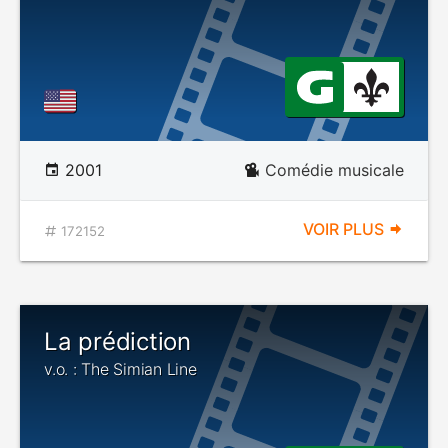
2001
Comédie musicale
VOIR PLUS
172152
La prédiction
v.o. : The Simian Line