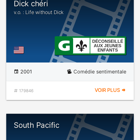
Dick chéri
v.o. : Life without Dick
DÉCONSEILLÉ
AUX JEUNES
ENFANTS
2001
Comédie sentimentale
VOIR PLUS
179846
South Pacific