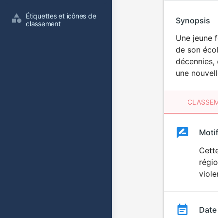
Étiquettes et icônes de 
Synopsis
classement
Une jeune f
de son école
décennies, 
une nouvell
CLASSEM
Clas
Moti
Classemen
du
Cette
régi
film
viole
Date