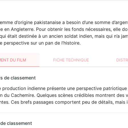
emme d’origine pakistanaise a besoin d’une somme d’argent
 en Angleterre. Pour obtenir les fonds nécessaires, elle doit 
qui était destinée à un ancien soldat indien, mais qui n’a j
e perspective sur un pan de l’histoire.
ENT DU FILM
FICHE TECHNIQUE
DIST
sement
fs de classement
t
 production indienne présente une perspective patriotique d
DÉCONSEILLÉ
AUX JEUNES
on du Cachemire. Quelques scènes crédibles montrent des v
ENFANTS
ntes. Ces brefs passages comportent peu de détails, mais i
 de classement