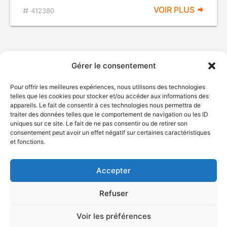
VOIR PLUS
412380
Gérer le consentement
Pour offrir les meilleures expériences, nous utilisons des technologies
telles que les cookies pour stocker et/ou accéder aux informations des
appareils. Le fait de consentir à ces technologies nous permettra de
traiter des données telles que le comportement de navigation ou les ID
uniques sur ce site. Le fait de ne pas consentir ou de retirer son
© Gouvernement du Québec, 2026
consentement peut avoir un effet négatif sur certaines caractéristiques
et fonctions.
Nous joindre
Plan du site
Accepter
Accessibilité
Accès à l'information
Refuser
Déclaration de services
Politique de confidentialité
Voir les préférences