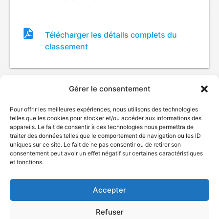
Fichier
Télécharger les détails complets du
de
classement
classement
Gérer le consentement
Pour offrir les meilleures expériences, nous utilisons des technologies
telles que les cookies pour stocker et/ou accéder aux informations des
appareils. Le fait de consentir à ces technologies nous permettra de
traiter des données telles que le comportement de navigation ou les ID
uniques sur ce site. Le fait de ne pas consentir ou de retirer son
© Gouvernement du Québec, 2026
consentement peut avoir un effet négatif sur certaines caractéristiques
et fonctions.
Nous joindre
Plan du site
Accepter
Accessibilité
Accès à l'information
Refuser
Déclaration de services