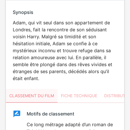
Synopsis
Adam, qui vit seul dans son appartement de
Londres, fait la rencontre de son séduisant
voisin Harry. Malgré sa timidité et son
hésitation initiale, Adam se confie à ce
mystérieux inconnu et trouve refuge dans sa
relation amoureuse avec lui. En parallèle, il
semble être plongé dans des rêves vivides et
étranges de ses parents, décédés alors qu’il
était enfant.
CLASSEMENT DU FILM
FICHE TECHNIQUE
DISTRIBUTE
Classement
Motifs de classement
Classement
du
Ce long métrage adapté d’un roman de
DÉCONSEILLÉ
AUX JEUNES