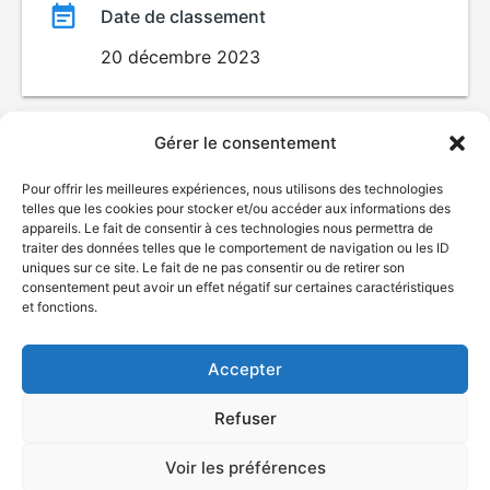
Date de classement
20 décembre 2023
Gérer le consentement
Pour offrir les meilleures expériences, nous utilisons des technologies
telles que les cookies pour stocker et/ou accéder aux informations des
appareils. Le fait de consentir à ces technologies nous permettra de
traiter des données telles que le comportement de navigation ou les ID
uniques sur ce site. Le fait de ne pas consentir ou de retirer son
© Gouvernement du Québec, 2026
consentement peut avoir un effet négatif sur certaines caractéristiques
et fonctions.
Nous joindre
Plan du site
Accepter
Accessibilité
Accès à l'information
Refuser
Déclaration de services
Politique de confidentialité
Voir les préférences