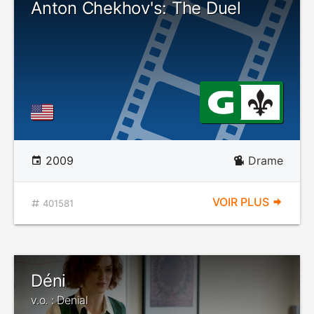
Anton Chekhov's: The Duel
2009
Drame
VOIR PLUS
401581
Déni
v.o. : Denial