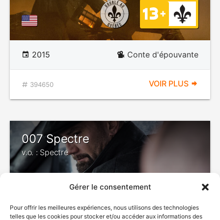
2015
Conte d'épouvante
VOIR PLUS
394650
007 Spectre
v.o. : Spectre
Gérer le consentement
DÉCONSEILLÉ
AUX JEUNES
Pour offrir les meilleures expériences, nous utilisons des technologies
ENFANTS
telles que les cookies pour stocker et/ou accéder aux informations des