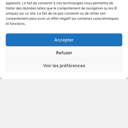
appareils. Le fait de consentir à ces technologies nous permettra de
traiter des données telles que le comportement de navigation ou les ID
uniques sur ce site. Le fait de ne pas consentir ou de retirer son
2015
Suspense d'espionnage
consentement peut avoir un effet négatif sur certaines caractéristiques
et fonctions.
VOIR PLUS
393466
Accepter
Refuser
Pride : Une rencontre
Voir les préférences
improbable
v.o. : Pride
DÉCONSEILLÉ
AUX JEUNES
ENFANTS
2014
Comédie dramatique