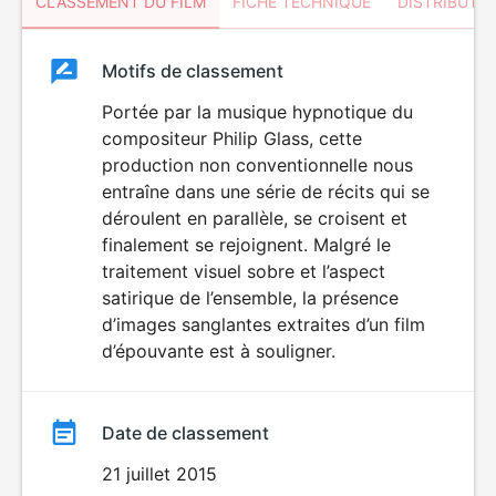
CLASSEMENT DU FILM
FICHE TECHNIQUE
DISTRIBUTE
Classement
Motifs de classement
Classement
du
Portée par la musique hypnotique du
compositeur Philip Glass, cette
film
production non conventionnelle nous
entraîne dans une série de récits qui se
déroulent en parallèle, se croisent et
finalement se rejoignent. Malgré le
traitement visuel sobre et l’aspect
satirique de l’ensemble, la présence
d’images sanglantes extraites d’un film
d’épouvante est à souligner.
Date de classement
21 juillet 2015