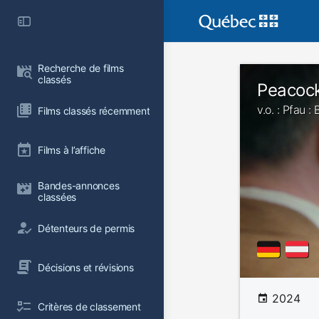
Recherche de films 
classés
Peacoc
v.o. : Pfau :
Films classés récemment
Films à l’affiche
Bandes-annonces 
classées
Détenteurs de permis
Décisions et révisions
2024
Critères de classement