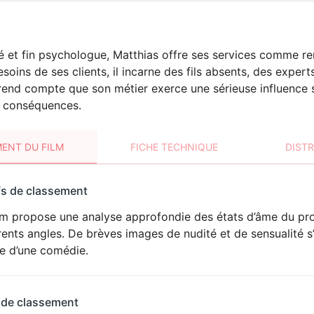
é et fin psychologue, Matthias offre ses services comme 
esoins de ses clients, il incarne des fils absents, des exper
nd compte que son métier exerce une sérieuse influence sur
s conséquences.
ENT DU FILM
FICHE TECHNIQUE
DIST
sement
fs de classement
t
ilm propose une analyse approfondie des états d’âme du pr
DÉCONSEILLÉ
AUX JEUNES
rents angles. De brèves images de nudité et de sensualité s’
ENFANTS
ure d’une comédie.
 de classement