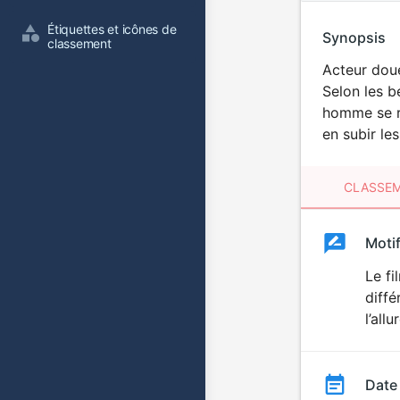
Étiquettes et icônes de 
Synopsis
classement
Acteur dou
Selon les b
homme se re
en subir le
CLASSEM
Clas
Moti
Classemen
du
Le f
diffé
film
l’all
Date