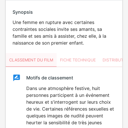
Synopsis
Une femme en rupture avec certaines
contraintes sociales invite ses amants, sa
famille et ses amis à assister, chez elle, à la
naissance de son premier enfant.
CLASSEMENT DU FILM
FICHE TECHNIQUE
DISTRIBUTE
Classement
Motifs de classement
Classement
du
Dans une atmosphère festive, huit
DÉCONSEILLÉ
AUX JEUNES
personnes participent à un événement
film
ENFANTS
heureux et s'interrogent sur leurs choix
de vie. Certaines références sexuelles et
quelques images de nudité peuvent
heurter la sensibilité de très jeunes