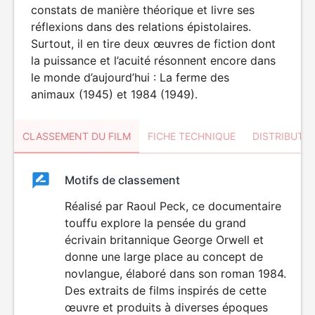
constats de manière théorique et livre ses
réflexions dans des relations épistolaires.
Surtout, il en tire deux œuvres de fiction dont
la puissance et l’acuité résonnent encore dans
le monde d’aujourd’hui : La ferme des
animaux (1945) et 1984 (1949).
CLASSEMENT DU FILM
FICHE TECHNIQUE
DISTRIBUTE
Classement
Motifs de classement
Classement
du
Réalisé par Raoul Peck, ce documentaire
DÉCONSEILLÉ
AUX JEUNES
touffu explore la pensée du grand
film
ENFANTS
écrivain britannique George Orwell et
donne une large place au concept de
novlangue, élaboré dans son roman 1984.
Des extraits de films inspirés de cette
œuvre et produits à diverses époques