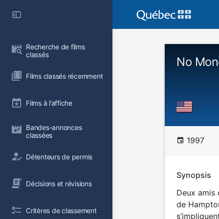
Recherche de films 
classés
No Mon
Films classés récemment
Films à l’affiche
Bandes-annonces 
classées
1997
Détenteurs de permis
Synopsis
Décisions et révisions
Deux amis q
de Hamptons
Critères de classement
s’impliquen