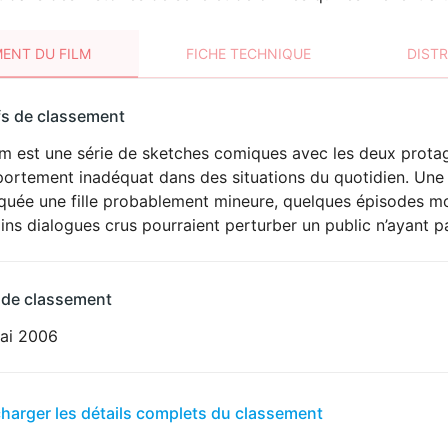
ENT DU FILM
FICHE TECHNIQUE
DIST
sement
fs de classement
t
lm est une série de sketches comiques avec les deux protag
ortement inadéquat dans des situations du quotidien. Une 
iquée une fille probablement mineure, quelques épisodes 
ins dialogues crus pourraient perturber un public n’ayant p
 de classement
ai 2006
er
charger les détails complets du classement
sement