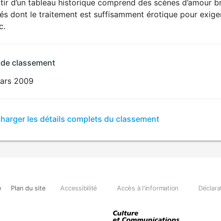
tir d’un tableau historique comprend des scènes d’amour br
és dont le traitement est suffisamment érotique pour exige
c.
 de classement
ars 2009
er
charger les détails complets du classement
sement
e
Plan du site
Accessibilité
Accès à l'information
Déclara