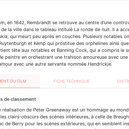
, en 1642, Rembrandt se retrouve au centre d’une controver
 de la ville dans le tableau intitulé La ronde de nuit. Il a 
kia, qui meurt peu après en couches. Plusieurs notables o
uytenburgh et Kemp qui prostitue des orphelines ainsi que se
ient tête aux notables et Banning Cock, qui a compris le 
 le peintre en orchestrant une trahison amoureuse avec une 
l’amour avec une autre servante nommée Hendrickje.
ENT DU FILM
FICHE TECHNIQUE
DIST
sement
fs de classement
t
e réalisation de Peter Greenaway est un hommage au monde 
ÉROTISME
les clairs-obscurs des scènes intérieures, à celle de Breugh
c de Berry pour les scènes extérieures, qui en semblent in