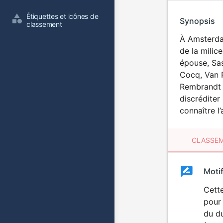
Étiquettes et icônes de 
Synopsis
classement
À Amsterdam
de la milice
épouse, Sas
Cocq, Van R
Rembrandt t
discréditer
connaître 
CLASSEM
Clas
Moti
Classemen
du
Cett
pour 
film
du du