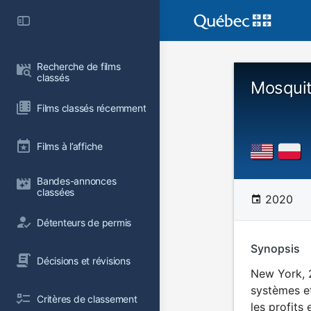
Recherche de films 
classés
Mosquit
Films classés récemment
Films à l’affiche
Bandes-annonces 
classées
2020
Détenteurs de permis
Synopsis
Décisions et révisions
New York, 2
systèmes et
Critères de classement
les profits