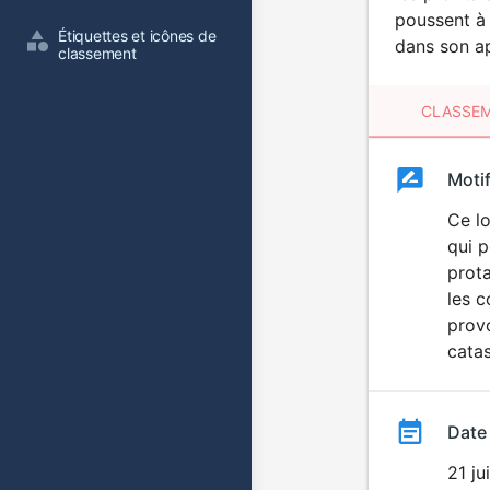
poussent à 
Étiquettes et icônes de 
dans son a
classement
CLASSEM
Clas
Moti
Classemen
du
Ce lo
qui p
film
prota
les c
prov
catas
Date
21 ju