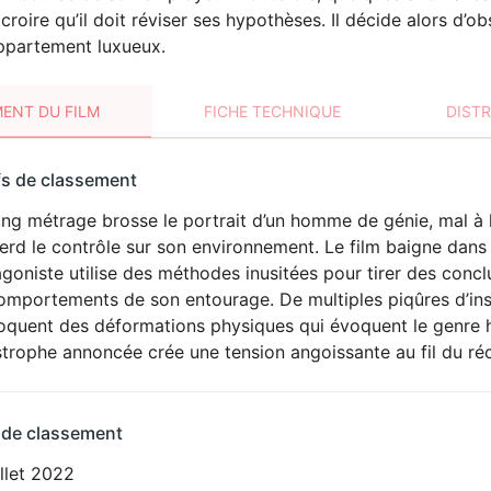
croire qu’il doit réviser ses hypothèses. Il décide alors d’
ppartement luxueux.
ENT DU FILM
FICHE TECHNIQUE
DIST
sement
fs de classement
t
ng métrage brosse le portrait d’un homme de génie, mal à l’a
HORREUR
erd le contrôle sur son environnement. Le film baigne dans 
goniste utilise des méthodes inusitées pour tirer des conc
omportements de son entourage. De multiples piqûres d’ins
oquent des déformations physiques qui évoquent le genre ho
trophe annoncée crée une tension angoissante au fil du réc
 de classement
illet 2022