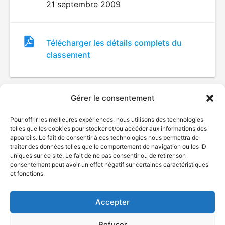
21 septembre 2009
Fichier
Télécharger les détails complets du
de
classement
classement
Gérer le consentement
Pour offrir les meilleures expériences, nous utilisons des technologies
telles que les cookies pour stocker et/ou accéder aux informations des
appareils. Le fait de consentir à ces technologies nous permettra de
traiter des données telles que le comportement de navigation ou les ID
uniques sur ce site. Le fait de ne pas consentir ou de retirer son
© Gouvernement du Québec, 2026
consentement peut avoir un effet négatif sur certaines caractéristiques
et fonctions.
Nous joindre
Plan du site
Accepter
Accessibilité
Accès à l'information
Refuser
Déclaration de services