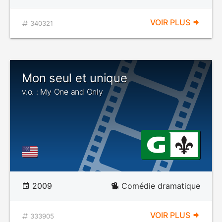
VOIR PLUS
340321
Mon seul et unique
v.o. : My One and Only
2009
Comédie dramatique
VOIR PLUS
333905