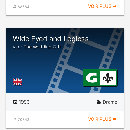
VOIR PLUS
88584
Wide Eyed and Legless
v.o. : The Wedding Gift
1993
Drame
VOIR PLUS
70643