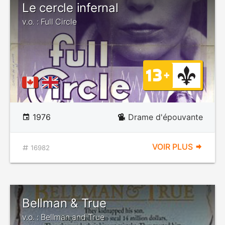
Le cercle infernal
v.o. : Full Circle
1976
Drame d'épouvante
VOIR PLUS
16982
Bellman & True
v.o. : Bellman and True