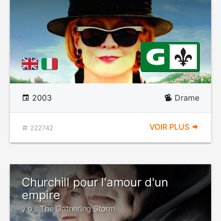
2003
Drame
VOIR PLUS
222742
Churchill pour l'amour d'un
empire
v.o. : The Gathering Storm