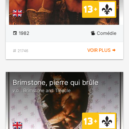
1982
Comédie
VOIR PLUS
21746
Brimstone, pierre qui brûle
v.o. : Brimstone and Treacle