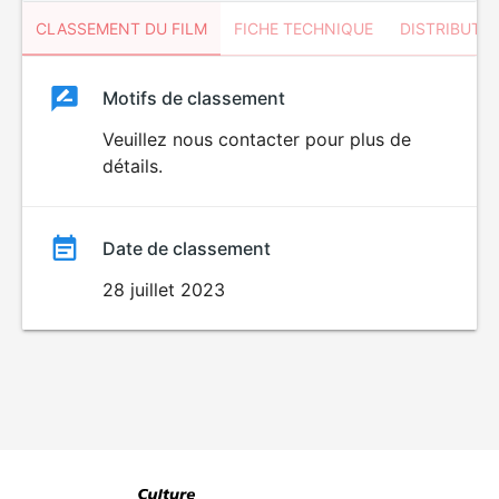
CLASSEMENT DU FILM
FICHE TECHNIQUE
DISTRIBUTE
Classement
Motifs de classement
Classement
du
Veuillez nous contacter pour plus de
DÉCONSEILLÉ
AUX JEUNES
détails.
film
ENFANTS
Date de classement
28 juillet 2023