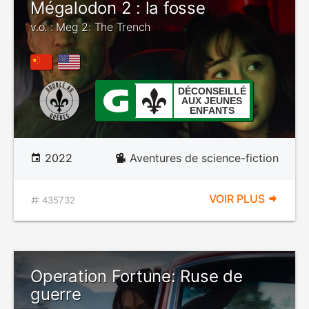
Mégalodon 2 : la fosse
v.o. : Meg 2: The Trench
DÉCONSEILLÉ
AUX JEUNES
ENFANTS
2022
Aventures de science-fiction
VOIR PLUS
435732
Operation Fortune: Ruse de
guerre