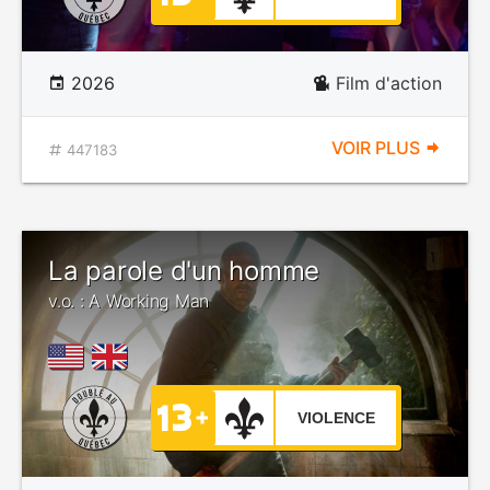
2026
Film d'action
VOIR PLUS
447183
La parole d'un homme
v.o. : A Working Man
VIOLENCE