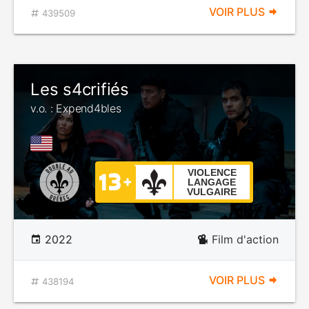
VOIR PLUS
439509
Les s4crifiés
v.o. : Expend4bles
VIOLENCE
LANGAGE
VULGAIRE
2022
Film d'action
VOIR PLUS
438194