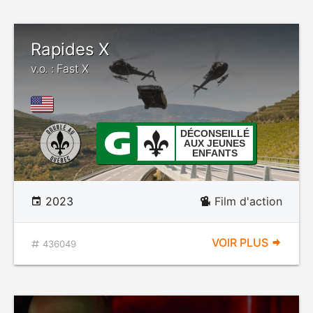
Rapides X
v.o. : Fast X
DÉCONSEILLÉ
AUX JEUNES
ENFANTS
2023
Film d'action
VOIR PLUS
436049