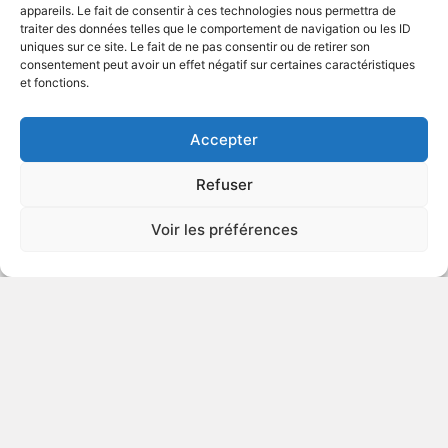
ENFANTS
appareils. Le fait de consentir à ces technologies nous permettra de
traiter des données telles que le comportement de navigation ou les ID
uniques sur ce site. Le fait de ne pas consentir ou de retirer son
consentement peut avoir un effet négatif sur certaines caractéristiques
2019
Film d'action
et fonctions.
VOIR PLUS
Accepter
415768
Refuser
Mégalodon
Voir les préférences
v.o. : The Meg
DÉCONSEILLÉ
AUX JEUNES
ENFANTS
2018
Aventures de science-fiction