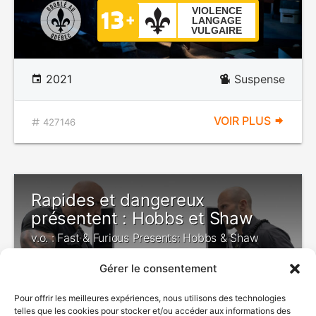
VIOLENCE
LANGAGE
VULGAIRE
2021
Suspense
VOIR PLUS
427146
Rapides et dangereux
présentent : Hobbs et Shaw
v.o. : Fast & Furious Presents: Hobbs & Shaw
Gérer le consentement
Pour offrir les meilleures expériences, nous utilisons des technologies
DÉCONSEILLÉ
telles que les cookies pour stocker et/ou accéder aux informations des
AUX JEUNES