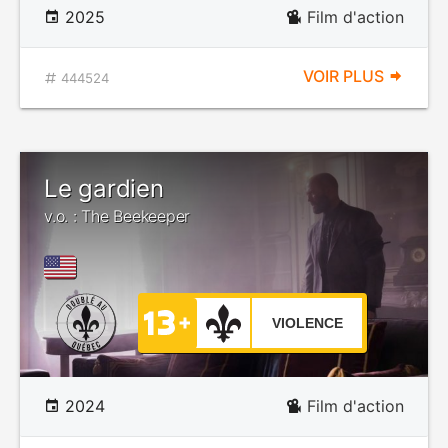
2025
Film d'action
VOIR PLUS
444524
Le gardien
v.o. : The Beekeeper
VIOLENCE
2024
Film d'action