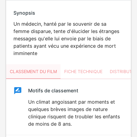
Synopsis
Un médecin, hanté par le souvenir de sa
femme disparue, tente d'élucider les étranges
messages qu'elle lui envoie par le biais de
patients ayant vécu une expérience de mort
imminente
CLASSEMENT DU FILM
FICHE TECHNIQUE
DISTRIBUTE
Classement
Motifs de classement
Classement
du
Un climat angoissant par moments et
DÉCONSEILLÉ
AUX JEUNES
quelques brèves images de nature
film
ENFANTS
clinique risquent de troubler les enfants
de moins de 8 ans.