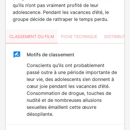
qu’ils n’ont pas vraiment profité de leur
adolescence. Pendant les vacances d’été, le
groupe décide de rattraper le temps perdu.
CLASSEMENT DU FILM
FICHE TECHNIQUE
DISTRIBUTE
Classement
Motifs de classement
Classement
du
Conscients qu’ils ont probablement
LANGAGE
passé outre à une période importante de
VULGAIRE
film
leur vie, des adolescents s’en donnent à
cœur joie pendant les vacances d’été.
Consommation de drogue, touches de
nudité et de nombreuses allusions
sexuelles émaillent cette œuvre
désopilante.