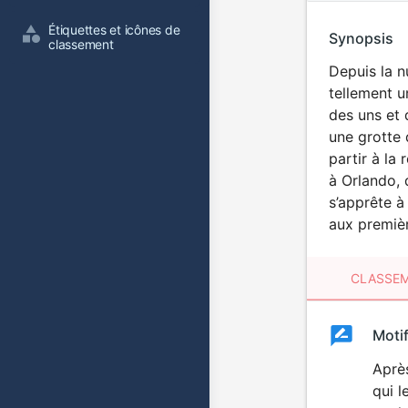
Étiquettes et icônes de 
Synopsis
classement
Depuis la n
tellement u
des uns et 
une grotte 
partir à la 
à Orlando, 
s’apprête à
aux premièr
CLASSEM
Clas
Moti
Classemen
du
Après
qui l
film