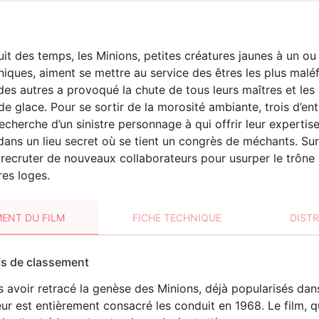
uit des temps, les Minions, petites créatures jaunes à un ou 
niques, aiment se mettre au service des êtres les plus maléf
des autres a provoqué la chute de tous leurs maîtres et les 
de glace. Pour se sortir de la morosité ambiante, trois d’en
recherche d’un sinistre personnage à qui offrir leur expertise
dans un lieu secret où se tient un congrès de méchants. Sur 
 recruter de nouveaux collaborateurs pour usurper le trône 
es loges.
ENT DU FILM
FICHE TECHNIQUE
DIST
sement
fs de classement
t
 avoir retracé la genèse des Minions, déjà popularisés dan
eur est entièrement consacré les conduit en 1968. Le film, 