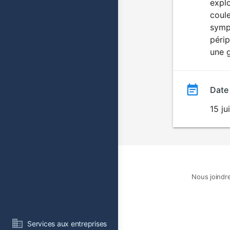
explo
coule
sympa
périp
une g
Date
15 ju
Nous joindr
Services aux entreprises