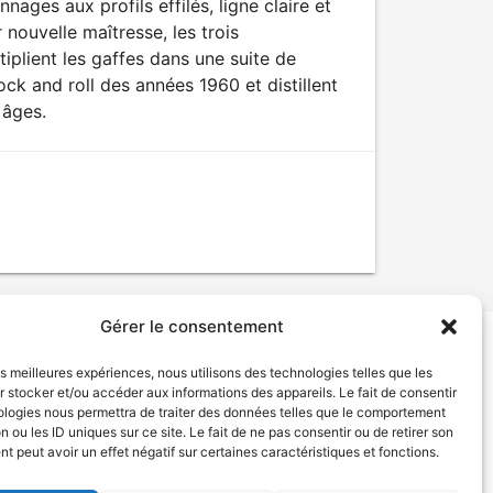
ages aux profils effilés, ligne claire et
 nouvelle maîtresse, les trois
iplient les gaffes dans une suite de
ck and roll des années 1960 et distillent
 âges.
Gérer le consentement
les meilleures expériences, nous utilisons des technologies telles que les
tion de services
Politique de confidentialité
 stocker et/ou accéder aux informations des appareils. Le fait de consentir
ologies nous permettra de traiter des données telles que le comportement
n ou les ID uniques sur ce site. Le fait de ne pas consentir ou de retirer son
 peut avoir un effet négatif sur certaines caractéristiques et fonctions.