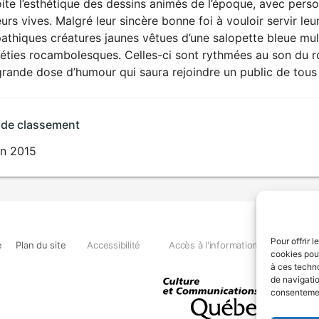
ite l’esthétique des dessins animés de l’époque, avec personn
urs vives. Malgré leur sincère bonne foi à vouloir servir leur
thiques créatures jaunes vêtues d’une salopette bleue mult
éties rocambolesques. Celles-ci sont rythmées au son du ro
rande dose d’humour qui saura rejoindre un public de tous
 de classement
in 2015
Pour offrir 
e
Plan du site
Accessibilité
Accès à l'information
Déclara
cookies pour
à ces techn
de navigatio
consentement