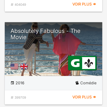
VOIR PLUS
404049
Absolutely Fabulous - The
Movie
2016
Comédie
VOIR PLUS
399709