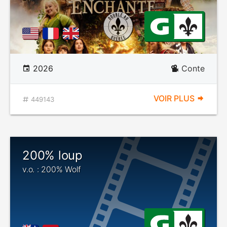
2026
Conte
VOIR PLUS
449143
200% loup
v.o. : 200% Wolf