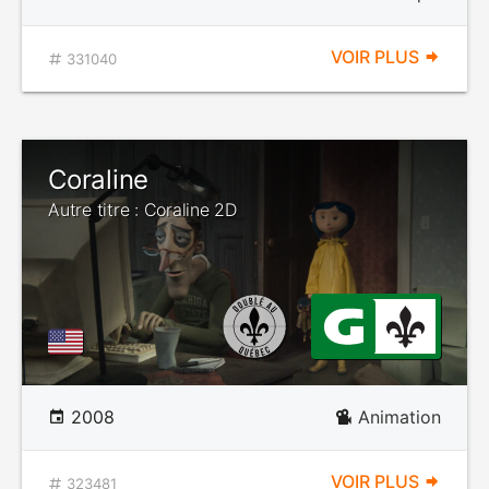
VOIR PLUS
331040
Coraline
Autre titre : Coraline 2D
2008
Animation
VOIR PLUS
323481