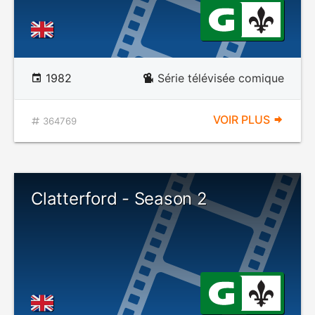
1982
Série télévisée comique
VOIR PLUS
364769
Clatterford - Season 2