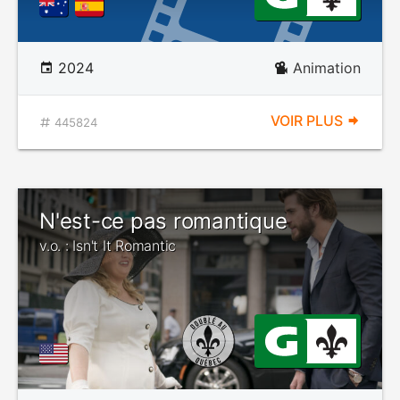
2024
Animation
VOIR PLUS
445824
N'est-ce pas romantique
v.o. : Isn't It Romantic