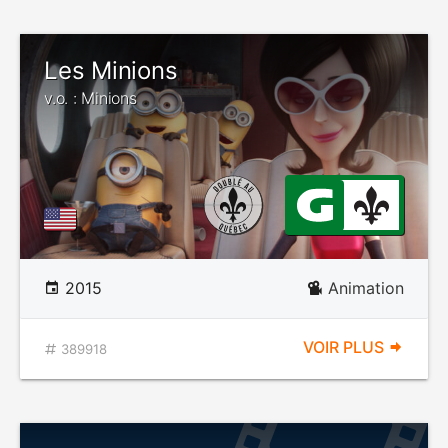
Les Minions
v.o. : Minions
2015
Animation
VOIR PLUS
389918