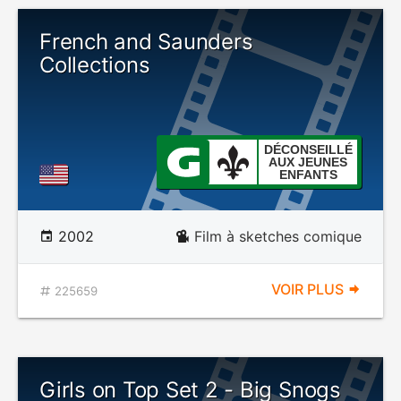
French and Saunders
Collections
DÉCONSEILLÉ
AUX JEUNES
ENFANTS
2002
Film à sketches comique
VOIR PLUS
225659
Girls on Top Set 2 - Big Snogs