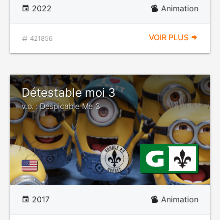
2022
Animation
VOIR PLUS
421856
Détestable moi 3
v.o. : Despicable Me 3
2017
Animation