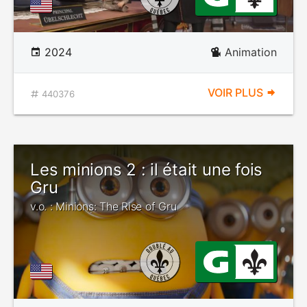
2024
Animation
VOIR PLUS
440376
Les minions 2 : il était une fois
Gru
v.o. : Minions: The Rise of Gru