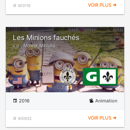
VOIR PLUS
403116
Les Minions fauchés
v.o. : Mower Minions
2016
Animation
VOIR PLUS
400932