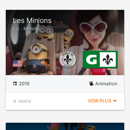
Les Minions
v.o. : Minions
2015
Animation
VOIR PLUS
389918