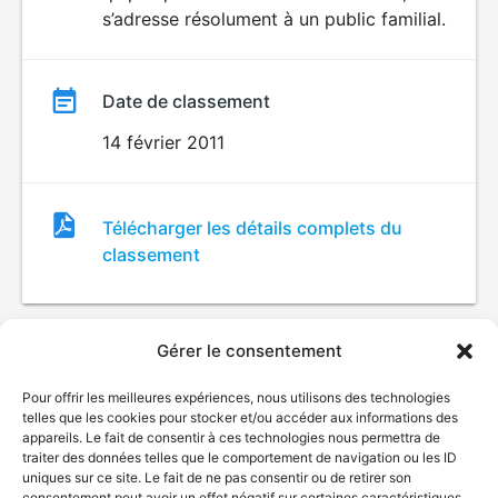
s’adresse résolument à un public familial.
Date de classement
14 février 2011
Fichier
Télécharger les détails complets du
de
classement
classement
Gérer le consentement
Pour offrir les meilleures expériences, nous utilisons des technologies
telles que les cookies pour stocker et/ou accéder aux informations des
appareils. Le fait de consentir à ces technologies nous permettra de
traiter des données telles que le comportement de navigation ou les ID
uniques sur ce site. Le fait de ne pas consentir ou de retirer son
© Gouvernement du Québec, 2026
consentement peut avoir un effet négatif sur certaines caractéristiques