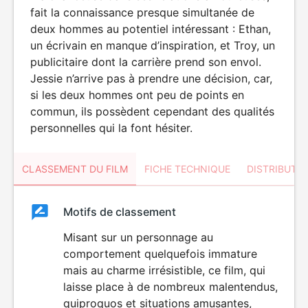
fait la connaissance presque simultanée de
deux hommes au potentiel intéressant : Ethan,
un écrivain en manque d’inspiration, et Troy, un
publicitaire dont la carrière prend son envol.
Jessie n’arrive pas à prendre une décision, car,
si les deux hommes ont peu de points en
commun, ils possèdent cependant des qualités
personnelles qui la font hésiter.
CLASSEMENT DU FILM
FICHE TECHNIQUE
DISTRIBUTE
Classement
Motifs de classement
Classement
du
Misant sur un personnage au
comportement quelquefois immature
film
mais au charme irrésistible, ce film, qui
laisse place à de nombreux malentendus,
quiproquos et situations amusantes,