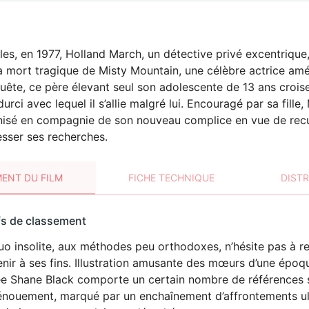
es, en 1977, Holland March, un détective privé excentrique, 
a mort tragique de Misty Mountain, une célèbre actrice amé
uête, ce père élevant seul son adolescente de 13 ans crois
rci avec lequel il s’allie malgré lui. Encouragé par sa fille, 
isé en compagnie de son nouveau complice en vue de recueil
esser ses recherches.
ENT DU FILM
FICHE TECHNIQUE
DIST
sement
fs de classement
t
uo insolite, aux méthodes peu orthodoxes, n’hésite pas à 
VIOLENCE
nir à ses fins. Illustration amusante des mœurs d’une époq
ée Shane Black comporte un certain nombre de références s
énouement, marqué par un enchaînement d’affrontements ul