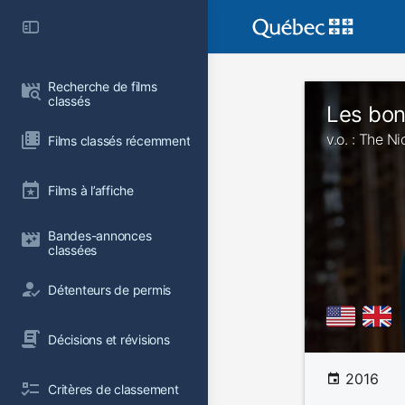
Recherche de films 
classés
Les bon
v.o. : The N
Films classés récemment
Films à l’affiche
Bandes-annonces 
classées
Détenteurs de permis
Décisions et révisions
2016
Critères de classement