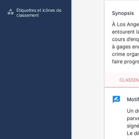
Étiquettes et icônes de 
Synopsis
classement
À Los Angel
entourent l
cours d’enq
à gages endu
crime organ
faire progr
CLASSEM
Clas
Moti
Classemen
du
Un d
parve
film
sign
Le d