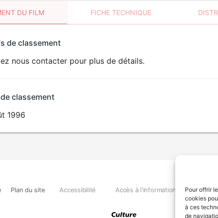
ENT DU FILM
FICHE TECHNIQUE
DIST
sement
fs de classement
t
lez nous contacter pour plus de détails.
 de classement
ût 1996
e
Plan du site
Accessibilité
Accès à l'information
Déclara
Pour offrir 
cookies pour
à ces techn
de navigatio