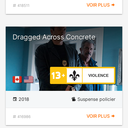
VOIR PLUS
418511
Dragged Across Concrete
VIOLENCE
2018
Suspense policier
VOIR PLUS
416986