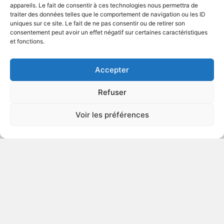
appareils. Le fait de consentir à ces technologies nous permettra de
traiter des données telles que le comportement de navigation ou les ID
uniques sur ce site. Le fait de ne pas consentir ou de retirer son
2001
Série télévisée policière
consentement peut avoir un effet négatif sur certaines caractéristiques
et fonctions.
VOIR PLUS
391104
Accepter
Refuser
From Dusk Till Dawn - Season
Voir les préférences
One
VIOLENCE
HORREUR
2014
Série télévisée