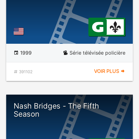
1999
Série télévisée policière
VOIR PLUS
391102
Nash Bridges - The Fifth
Season