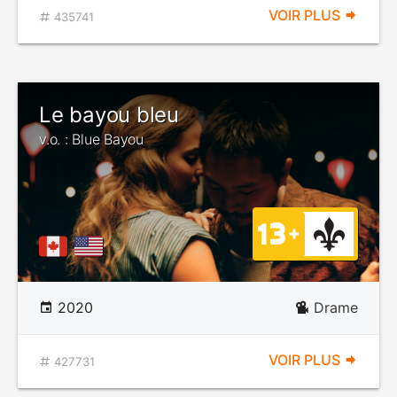
VOIR PLUS
435741
Le bayou bleu
v.o. : Blue Bayou
2020
Drame
VOIR PLUS
427731