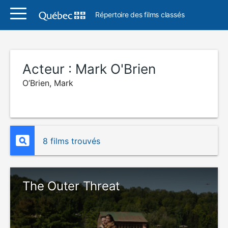
Répertoire des films classés
Acteur :
Mark O'Brien
O’Brien, Mark
8 films trouvés
The Outer Threat