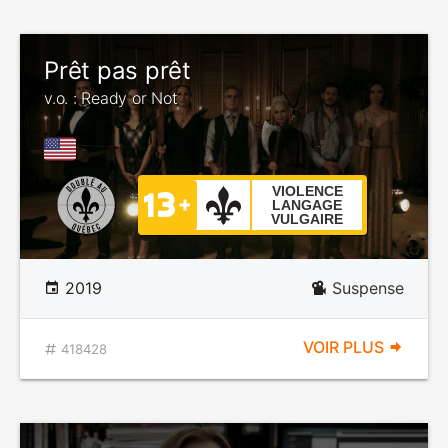
Prêt pas prêt
v.o. : Ready or Not
VIOLENCE
LANGAGE
VULGAIRE
2019
Suspense
VOIR PLUS
418428