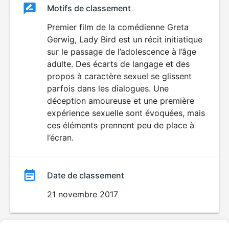
Classement
Motifs de classement
Classement
du
Premier film de la comédienne Greta
DÉCONSEILLÉ
AUX JEUNES
Gerwig, Lady Bird est un récit initiatique
film
ENFANTS
sur le passage de l’adolescence à l’âge
adulte. Des écarts de langage et des
propos à caractère sexuel se glissent
parfois dans les dialogues. Une
déception amoureuse et une première
expérience sexuelle sont évoquées, mais
ces éléments prennent peu de place à
l’écran.
Date de classement
21 novembre 2017