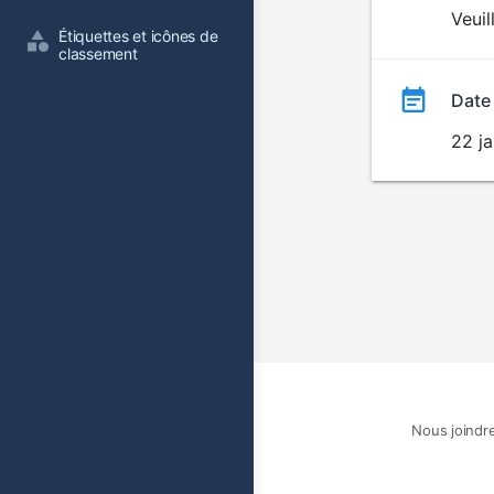
du
Veuil
Étiquettes et icônes de 
film
classement
Date
22 ja
Nous joindr