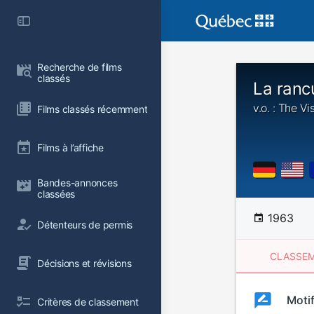
Recherche de films 
classés
La ranc
v.o. : The Vis
Films classés récemment
Films à l’affiche
Bandes-annonces 
classées
1963
Détenteurs de permis
CLASSEM
Décisions et révisions
Clas
Moti
Classemen
Critères de classement