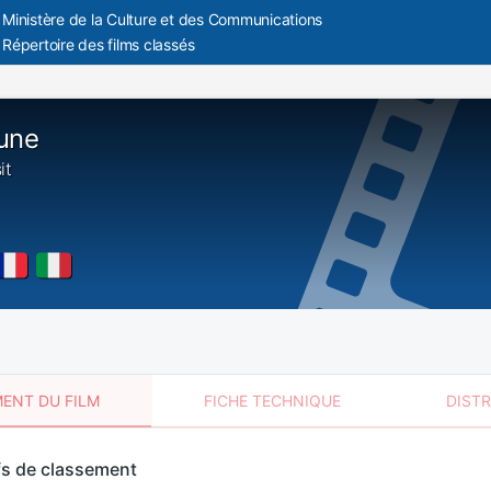
Ministère de la Culture et des Communications
Répertoire des films classés
une
it
ENT DU FILM
FICHE TECHNIQUE
DIST
sement
fs de classement
t