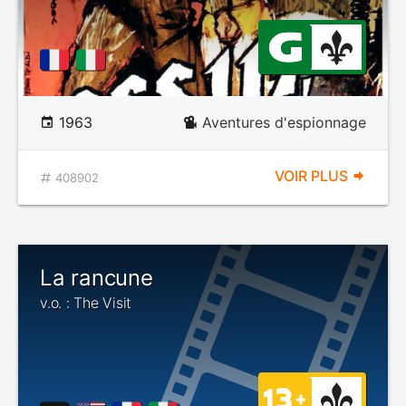
1963
Aventures d'espionnage
VOIR PLUS
408902
La rancune
v.o. : The Visit