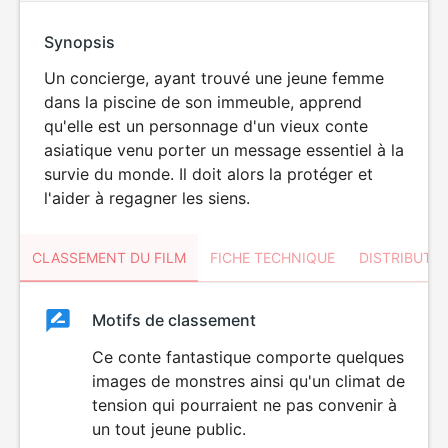
Synopsis
Un concierge, ayant trouvé une jeune femme
dans la piscine de son immeuble, apprend
qu'elle est un personnage d'un vieux conte
asiatique venu porter un message essentiel à la
survie du monde. Il doit alors la protéger et
l'aider à regagner les siens.
CLASSEMENT DU FILM
FICHE TECHNIQUE
DISTRIBUTE
Classement
Motifs de classement
Classement
du
Ce conte fantastique comporte quelques
DÉCONSEILLÉ
AUX JEUNES
images de monstres ainsi qu'un climat de
film
ENFANTS
tension qui pourraient ne pas convenir à
un tout jeune public.