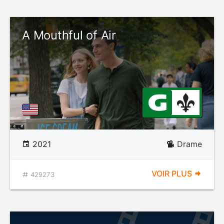
A Mouthful of Air
2021
Drame
VOIR PLUS
429273