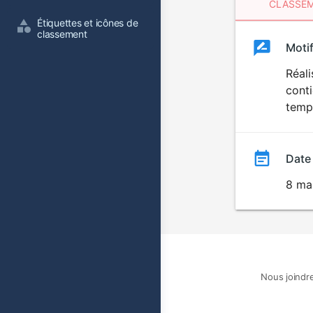
CLASSEM
Étiquettes et icônes de 
classement
Clas
Moti
Classemen
du
Réali
conti
film
temps
Date
8 ma
Nous joindr