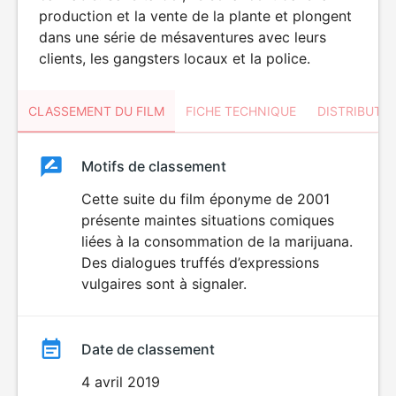
production et la vente de la plante et plongent
dans une série de mésaventures avec leurs
clients, les gangsters locaux et la police.
CLASSEMENT DU FILM
FICHE TECHNIQUE
DISTRIBUTE
Classement
Motifs de classement
Classement
du
Cette suite du film éponyme de 2001
LANGAGE
présente maintes situations comiques
VULGAIRE
film
liées à la consommation de la marijuana.
Des dialogues truffés d’expressions
vulgaires sont à signaler.
Date de classement
4 avril 2019