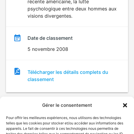
récente américaine, la lutte
psychologique entre deux hommes aux
visions divergentes.
Date de classement
5 novembre 2008
Fichier
Télécharger les détails complets du
de
classement
classement
Gérer le consentement
Pour offrir les meilleures expériences, nous utilisons des technologies
telles que les cookies pour stocker et/ou accéder aux informations des
appareils. Le fait de consentir à ces technologies nous permettra de
traiter des données telles que le comportement de navigation ou les ID