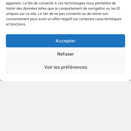
appareils. Le fait de consentir à ces technologies nous permettra de
traiter des données telles que le comportement de navigation ou les ID
uniques sur ce site. Le fait de ne pas consentir ou de retirer son
2012
Drame
consentement peut avoir un effet négatif sur certaines caractéristiques
et fonctions.
VOIR PLUS
385092
Accepter
Refuser
Le repêchage
Voir les préférences
v.o. : Draft Day
2014
Drame sportif