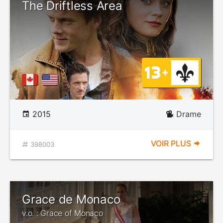
The Driftless Area
2015
Drame
VOIR PLUS
398003
Grace de Monaco
v.o. : Grace of Monaco