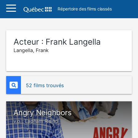
Répertoire des films classés
Acteur :
Frank Langella
Langella, Frank
52 films trouvés
Angry Neighbors
v.o. : Lapham Rising