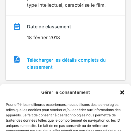
type intellectuel, caractérise le film.
Date de classement
18 février 2013
Fichier
Télécharger les détails complets du
de
classement
classement
Gérer le consentement
Pour offrir les meilleures expériences, nous utilisons des technologies
telles que les cookies pour stocker et/ou accéder aux informations des
appareils. Le fait de consentir à ces technologies nous permettra de
traiter des données telles que le comportement de navigation ou les ID
uniques sur ce site. Le fait de ne pas consentir ou de retirer son
© Gouvernement du Québec, 2026
consentement peut avoir un effet négatif sur certaines caractéristiques