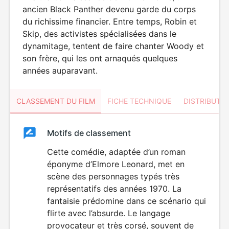
ancien Black Panther devenu garde du corps
du richissime financier. Entre temps, Robin et
Skip, des activistes spécialisées dans le
dynamitage, tentent de faire chanter Woody et
son frère, qui les ont arnaqués quelques
années auparavant.
CLASSEMENT DU FILM
FICHE TECHNIQUE
DISTRIBUTE
Classement
Motifs de classement
Classement
du
Cette comédie, adaptée d’un roman
LANGAGE
éponyme d’Elmore Leonard, met en
VULGAIRE
film
scène des personnages typés très
représentatifs des années 1970. La
fantaisie prédomine dans ce scénario qui
flirte avec l’absurde. Le langage
provocateur et très corsé, souvent de