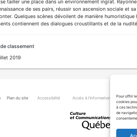
se tailler une place dans un environnement ingrat. Rayonner 
naissance de ses pairs, réussir son ascension sociale et sa
nter. Quelques scènes dévoilent de manière humoristique la
nts contiennent des dialogues croustillants et de la nudité
 de classement
illet 2019
Pour offrir 
e
Plan du site
Accessibilité
Accès à l'information
Déclara
cookies pour
à ces techn
de navigatio
consentement
Ac