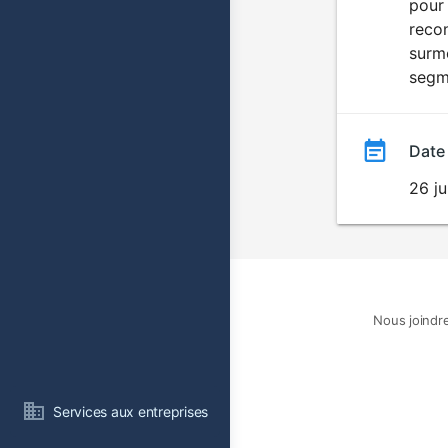
pour 
recon
surmo
segme
Date
26 ju
Nous joindr
Services aux entreprises