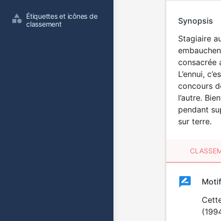
Étiquettes et icônes de 
Synopsis
classement
Stagiaire a
embauchent 
consacrée a
L’ennui, c’
concours de
l’autre. Bi
pendant sup
sur terre.
CLASSEM
Clas
Moti
Classemen
du
Cette
(1994
film