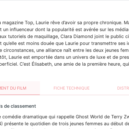
u magazine Top, Laurie rêve d’avoir sa propre chronique. Ma
un influenceur dont la popularité est avérée sur les média
ux tutoriels de maquillage, Clara Diamond joint le public cibl
est qu’elle est moins douée que Laurie pour transmettre ses i
 circonstances, une alliance naît entre les deux jeunes femm
entôt, Laurie est emportée dans un univers de luxe et de pre
erficiel. C’est Élisabeth, une amie de la première heure, qui
ENT DU FILM
FICHE TECHNIQUE
DIST
sement
fs de classement
t
 comédie dramatique qui rappelle Ghost World de Terry Zwig
) présente le quotidien de trois jeunes femmes au début de 