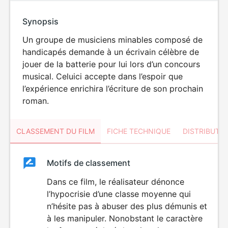
Synopsis
Un groupe de musiciens minables composé de
handicapés demande à un écrivain célèbre de
jouer de la batterie pour lui lors d’un concours
musical. Celuici accepte dans l’espoir que
l’expérience enrichira l’écriture de son prochain
roman.
CLASSEMENT DU FILM
FICHE TECHNIQUE
DISTRIBUTE
Classement
Motifs de classement
Classement
du
Dans ce film, le réalisateur dénonce
VIOLENCE
l’hypocrisie d’une classe moyenne qui
ÉROTISME
film
n’hésite pas à abuser des plus démunis et
à les manipuler. Nonobstant le caractère