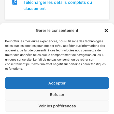
Fichier
Télécharger les détails complets du
de
classement
classement
Gérer le consentement
Pour offrir les meilleures expériences, nous utilisons des technologies
telles que les cookies pour stocker et/ou accéder aux informations des
appareils. Le fait de consentir à ces technologies nous permettra de
traiter des données telles que le comportement de navigation ou les ID
uniques sur ce site. Le fait de ne pas consentir ou de retirer son
© Gouvernement du Québec, 2026
consentement peut avoir un effet négatif sur certaines caractéristiques
et fonctions.
Nous joindre
Plan du site
Accepter
Accessibilité
Accès à l'information
Refuser
Déclaration de services
Politique de confidentialité
Voir les préférences