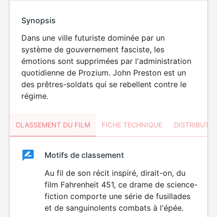
Synopsis
Dans une ville futuriste dominée par un
système de gouvernement fasciste, les
émotions sont supprimées par l'administration
quotidienne de Prozium. John Preston est un
des prêtres-soldats qui se rebellent contre le
régime.
CLASSEMENT DU FILM
FICHE TECHNIQUE
DISTRIBUTE
Classement
Motifs de classement
Classement
du
Au fil de son récit inspiré, dirait-on, du
VIOLENCE
film Fahrenheit 451, ce drame de science-
film
fiction comporte une série de fusillades
et de sanguinolents combats à l'épée.