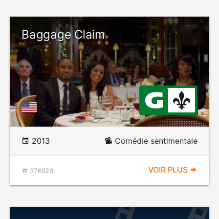
Baggage Claim
2013
Comédie sentimentale
VOIR PLUS
376928