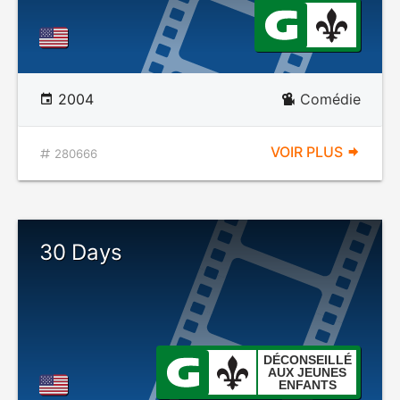
2004
Comédie
VOIR PLUS
280666
30 Days
DÉCONSEILLÉ
AUX JEUNES
ENFANTS