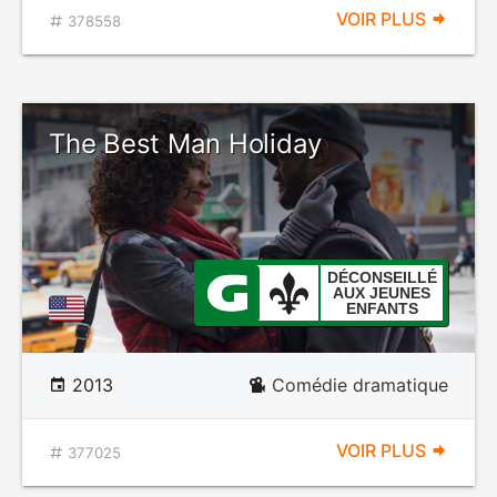
VOIR PLUS
378558
The Best Man Holiday
DÉCONSEILLÉ
AUX JEUNES
ENFANTS
2013
Comédie dramatique
VOIR PLUS
377025