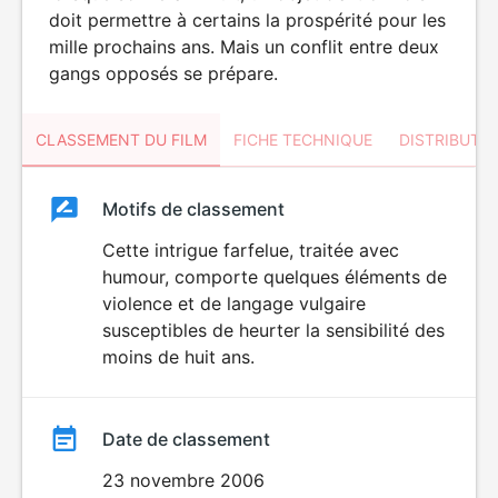
doit permettre à certains la prospérité pour les
mille prochains ans. Mais un conflit entre deux
gangs opposés se prépare.
CLASSEMENT DU FILM
FICHE TECHNIQUE
DISTRIBUTE
Classement
Motifs de classement
Classement
du
Cette intrigue farfelue, traitée avec
DÉCONSEILLÉ
AUX JEUNES
humour, comporte quelques éléments de
film
ENFANTS
violence et de langage vulgaire
susceptibles de heurter la sensibilité des
moins de huit ans.
Date de classement
23 novembre 2006