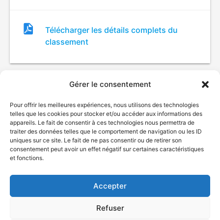
Fichier
Télécharger les détails complets du
de
classement
classement
Gérer le consentement
Pour offrir les meilleures expériences, nous utilisons des technologies
telles que les cookies pour stocker et/ou accéder aux informations des
appareils. Le fait de consentir à ces technologies nous permettra de
traiter des données telles que le comportement de navigation ou les ID
uniques sur ce site. Le fait de ne pas consentir ou de retirer son
© Gouvernement du Québec, 2026
consentement peut avoir un effet négatif sur certaines caractéristiques
et fonctions.
Nous joindre
Plan du site
Accepter
Accessibilité
Accès à l'information
Refuser
Déclaration de services