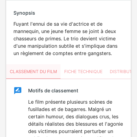
Synopsis
Fuyant l'ennui de sa vie d'actrice et de
mannequin, une jeune femme se joint à deux
chasseurs de primes. Le trio devient victime
d'une manipulation subtile et s'implique dans
un règlement de comptes entre gangsters.
CLASSEMENT DU FILM
FICHE TECHNIQUE
DISTRIBUTE
Classement
Motifs de classement
Classement
du
Le film présente plusieurs scènes de
VIOLENCE
fusillades et de bagarres. Malgré un
film
certain humour, des dialogues crus, les
détails réalistes des blessures et l'agonie
des victimes pourraient perturber un