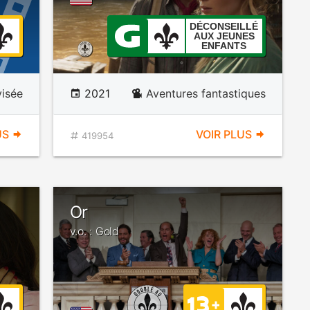
DÉCONSEILLÉ
AUX JEUNES
ENFANTS
visée
2021
Aventures fantastiques
US
VOIR PLUS
419954
Or
v.o. : Gold