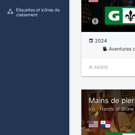
Étiquettes et icônes de 
classement
2024
Aventures d
440918
Mains de pier
v.o. : Hands of Stone