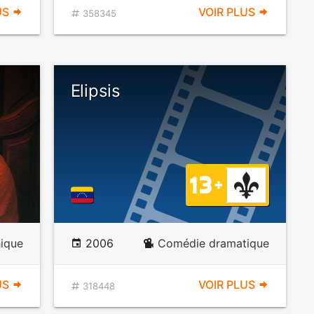
US
VOIR PLUS
358345
Elipsis
ique
2006
Comédie dramatique
US
VOIR PLUS
318448