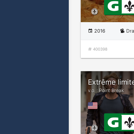
2016
Dr
400398
Extrême limit
v.o. : Point Break