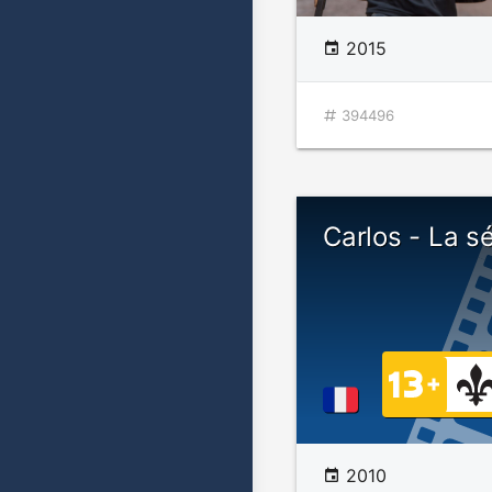
2015
394496
Carlos - La sé
2010