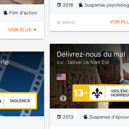
2016
Suspense psycholog
Film d'action
VOIR PL
399542
VOIR PLUS
Délivrez-nous du mal
rie
v.o. : Deliver Us from Evil
VIOLENC
HORREU
VIOLENCE
2013
Suspense d'épouv