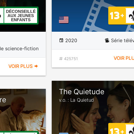
DÉCONSEILLÉ
AUX JEUNES
ENFANTS
2020
Série télé
e science-fiction
VOIR PL
425751
VOIR PLUS
The Quietude
re
v.o. : La Quietud