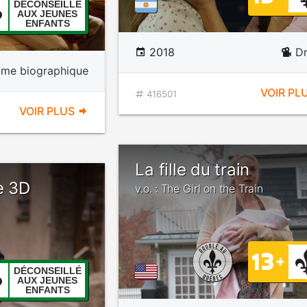
DÉCONSEILLÉ
AUX JEUNES
ENFANTS
2018
D
ame biographique
VOIR PL
416501
VOIR PLUS
La fille du train
e 3D
v.o. : The Girl on the Train
DÉCONSEILLÉ
AUX JEUNES
ENFANTS