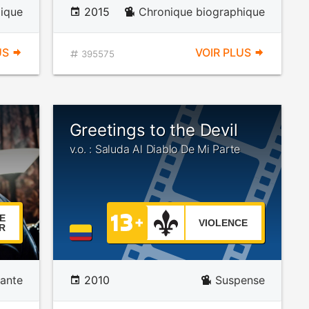
ique
2015
Chronique biographique
US
VOIR PLUS
395575
Greetings to the Devil
v.o. : Saluda Al Diablo De Mi Parte
E
VIOLENCE
R
ante
2010
Suspense