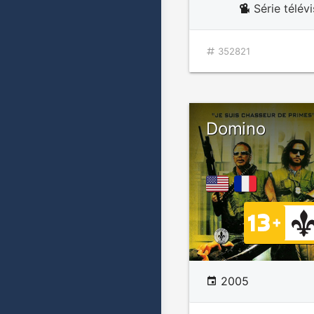
Série télév
352821
Domino
2005