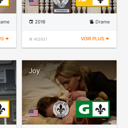
rame
2016
Drame
US
VOIR PLUS
402937
Joy