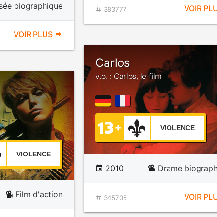
isée biographique
VOIR PL
383777
VOIR PLUS
Carlos
v.o. : Carlos, le film
VIOLENCE
VIOLENCE
2010
Drame biograph
Film d'action
VOIR PL
345705