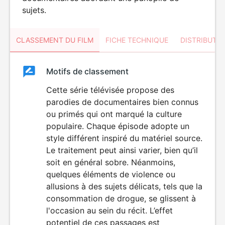
sujets.
CLASSEMENT DU FILM
FICHE TECHNIQUE
DISTRIBUTE
Classement
Motifs de classement
Classement
du
Cette série télévisée propose des
DÉCONSEILLÉ
AUX JEUNES
parodies de documentaires bien connus
film
ENFANTS
ou primés qui ont marqué la culture
populaire. Chaque épisode adopte un
style différent inspiré du matériel source.
Le traitement peut ainsi varier, bien qu’il
soit en général sobre. Néanmoins,
quelques éléments de violence ou
allusions à des sujets délicats, tels que la
consommation de drogue, se glissent à
l'occasion au sein du récit. L’effet
potentiel de ces passages est