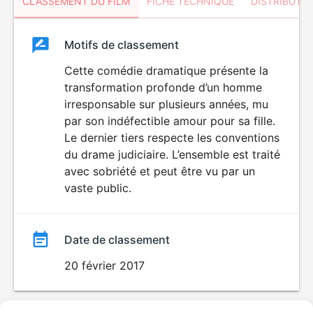
CLASSEMENT DU FILM
FICHE TECHNIQUE
DISTRIBUTE
Classement
Motifs de classement
Classement
du
Cette comédie dramatique présente la
transformation profonde d’un homme
film
irresponsable sur plusieurs années, mu
par son indéfectible amour pour sa fille.
Le dernier tiers respecte les conventions
du drame judiciaire. L’ensemble est traité
avec sobriété et peut être vu par un
vaste public.
Date de classement
20 février 2017