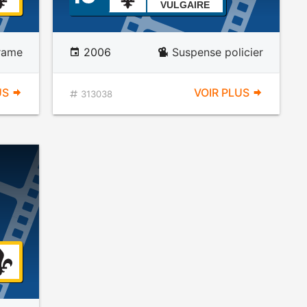
VULGAIRE
rame
2006
Suspense policier
US
VOIR PLUS
313038