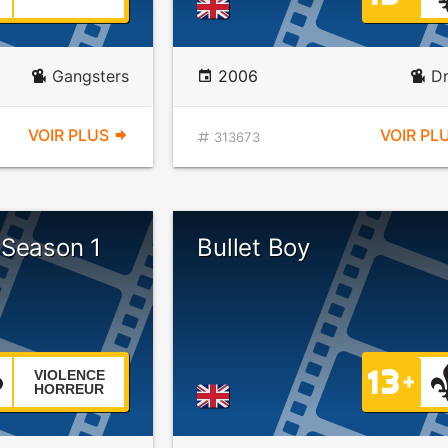
Gangsters
2006
D
VOIR PLUS
VOIR PL
313673
 Season 1
Bullet Boy
VIOLENCE
HORREUR