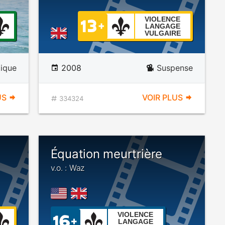
VIOLENCE
LANGAGE
VULGAIRE
ique
2008
Suspense
US
VOIR PLUS
334324
Équation meurtrière
v.o. : Waz
VIOLENCE
LANGAGE