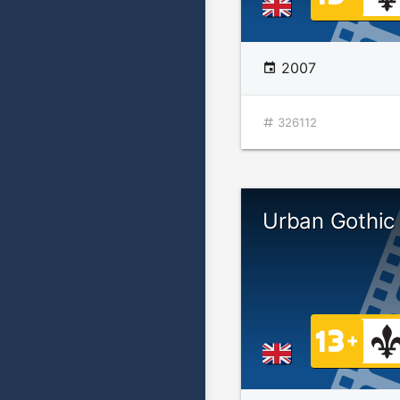
2007
326112
Urban Gothic