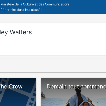
Ministère de la Culture et des Communications
Répertoire des films classés
ley Walters
The Crow
Demain tout commen