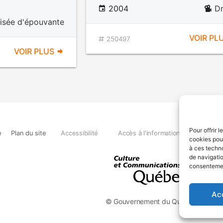
2004
D
visée d'épouvante
VOIR PL
250497
VOIR PLUS
Pour offrir 
e
Plan du site
Accessibilité
Accès à l'information
Déclara
cookies pour
à ces techn
de navigatio
consentement
Ac
© Gouvernement du Québec, 2026