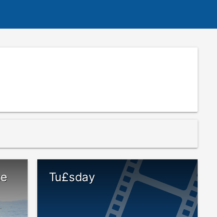
ce
Tu£sday