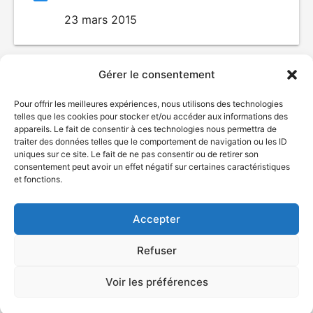
23 mars 2015
Gérer le consentement
Pour offrir les meilleures expériences, nous utilisons des technologies
telles que les cookies pour stocker et/ou accéder aux informations des
appareils. Le fait de consentir à ces technologies nous permettra de
traiter des données telles que le comportement de navigation ou les ID
uniques sur ce site. Le fait de ne pas consentir ou de retirer son
© Gouvernement du Québec, 2026
consentement peut avoir un effet négatif sur certaines caractéristiques
et fonctions.
Nous joindre
Plan du site
Accepter
Accessibilité
Accès à l'information
Refuser
Déclaration de services
Politique de confidentialité
Voir les préférences