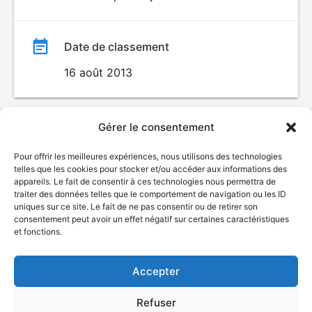
Date de classement
16 août 2013
Gérer le consentement
Pour offrir les meilleures expériences, nous utilisons des technologies
telles que les cookies pour stocker et/ou accéder aux informations des
appareils. Le fait de consentir à ces technologies nous permettra de
traiter des données telles que le comportement de navigation ou les ID
uniques sur ce site. Le fait de ne pas consentir ou de retirer son
© Gouvernement du Québec, 2026
consentement peut avoir un effet négatif sur certaines caractéristiques
et fonctions.
Nous joindre
Plan du site
Accepter
Accessibilité
Accès à l'information
Refuser
Déclaration de services