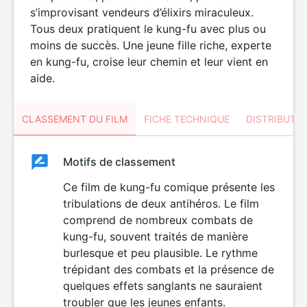
s’improvisant vendeurs d’élixirs miraculeux.
Tous deux pratiquent le kung-fu avec plus ou
moins de succès. Une jeune fille riche, experte
en kung-fu, croise leur chemin et leur vient en
aide.
CLASSEMENT DU FILM
FICHE TECHNIQUE
DISTRIBUTE
Classement
Motifs de classement
Classement
du
Ce film de kung-fu comique présente les
DÉCONSEILLÉ
AUX JEUNES
tribulations de deux antihéros. Le film
film
ENFANTS
comprend de nombreux combats de
kung-fu, souvent traités de manière
burlesque et peu plausible. Le rythme
trépidant des combats et la présence de
quelques effets sanglants ne sauraient
troubler que les jeunes enfants.